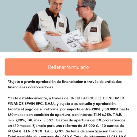
Rellenar formulario
*Sujeto a previa aprobación de financiación a través de entidades
financieras colaboradoras.
**Este establecimiento, a través de CRÉDIT AGRICOLE CONSUMER
FINANCE SPAIN EFC, S.A.U., y sujeta a su estudio y aprobación,
facilita el pago de su reforma, por importe entre 200€ y 50.000€ hasta
120 meses con comisión de apertura, con interés, T.I.N 6,95% T.A.E.
min. 7,90%, TAE máx. 8,50%. Gastos de apertura del 3% prorrateados
en 120 meses. Ejemplo para una reforma de 35.000 €. 120 cuotas de
417,64 €, T.I.N. 6,95%, T.A.E. 7,90% .Sistema de amortización francés.
Total comisión de apertura de 1.050 €. Total de intereses: 14.066,80 €.